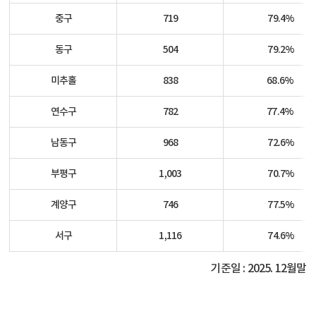
중구
719
79.4%
동구
504
79.2
%
미추홀
838
68.6
%
연수구
782
77.4
%
남동구
968
72.6
%
부평구
1,003
70.7%
계양구
746
77.5
%
서구
1,116
74.6%
기준일 : 2025. 12월말