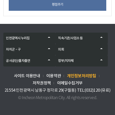
평점주기
인천광역시 누리집
직속기관/사업소 등
자치군‧구
의회
공사공단/출자출연
정부/지자체
개인정보처리방침
사이트 이용안내
이용약관
저작권정책
이메일수집거부
21554 인천광역시 남동구 정각로 29(구월동) TEL:(032)120 (유료)
© Incheon Metropolitan City. All rights reserved.