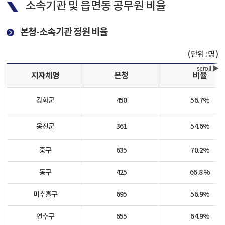
소속기관 및 읍면동 공무원 비율
본청-소속기관 정원 비율
단위 : 명
지자체명
본청
비율
강화군
450
56.7
%
옹진군
361
54.6
%
중구
635
70.2%
동구
425
66.8
%
미추홀구
695
56.9
%
연수구
655
64.9
%