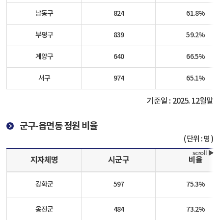
남동구
824
61.8
%
부평구
839
59.2%
계양구
640
66.5
%
서구
974
65.1%
기준일 : 2025. 12월말
군구-읍면동 정원 비율
단위 : 명
지자체명
시군구
비율
강화군
597
75.3
%
옹진군
484
73.2
%