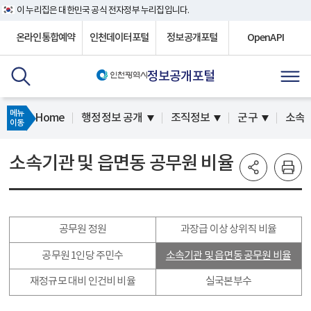
이 누리집은 대한민국 공식 전자정부 누리집입니다.
온라인통합예약
인천데이터포털
정보공개포털
OpenAPI
정보공개포털
메뉴
Home
행정정보 공개
조직정보
군구
소속기
이동
소속기관 및 읍면동 공무원 비율
공무원 정원
과장급 이상 상위직 비율
공무원 1인당 주민수
소속기관 및 읍면동 공무원 비율
재정규모 대비 인건비 비율
실국본부수