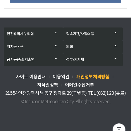
인천광역시 누리집
직속기관/사업소 등
자치군‧구
의회
공사공단/출자출연
정부/지자체
개인정보처리방침
사이트 이용안내
이용약관
저작권정책
이메일수집거부
21554 인천광역시 남동구 정각로 29(구월동) TEL:(032)120 (유료)
© Incheon Metropolitan City. All rights reserved.