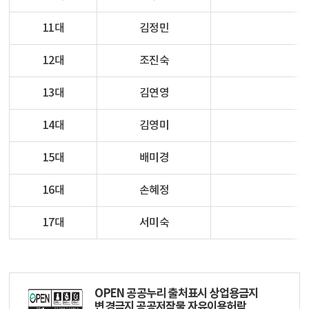
11대
김정민
12대
조진숙
13대
김연영
14대
김영미
15대
배미경
16대
손혜정
17대
서미숙
OPEN 공공누리 출처표시 상업용금지
변경금지 공공저작물 자유이용허락