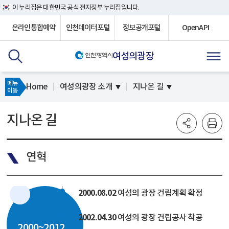
이 누리집은 대한민국 공식 전자정부 누리집입니다.
온라인통합예약
인천데이터포털
정보공개포털
OpenAPI
여성의광장
메뉴
Home
여성의광장 소개
지나온 길
이동
지나온 길
연혁
2000.08.02
여성의 광장 건립계획 확정
2002.04.30
여성의 광장 건립공사 착공
2000~2012