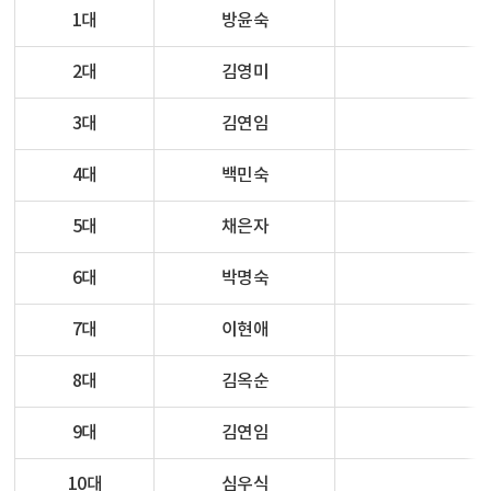
1대
방윤숙
2대
김영미
3대
김연임
4대
백민숙
5대
채은자
6대
박명숙
7대
이현애
8대
김옥순
9대
김연임
10대
심우식