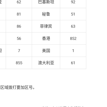
亚
62
巴基斯坦
92
81
秘鲁
51
86
菲律宾
63
56
香港
852
坦
7
美国
1
855
澳大利亚
61
同区域拨打要加区号。