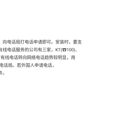
，向电话局打电话申请即可。安装时，要⽀
线电话服务的公司有三家，KT(☎100)、
01)。目前有线电话转向网络电话趋势较明显，⽤
择电话局。若外国⼈申请电话，
件。