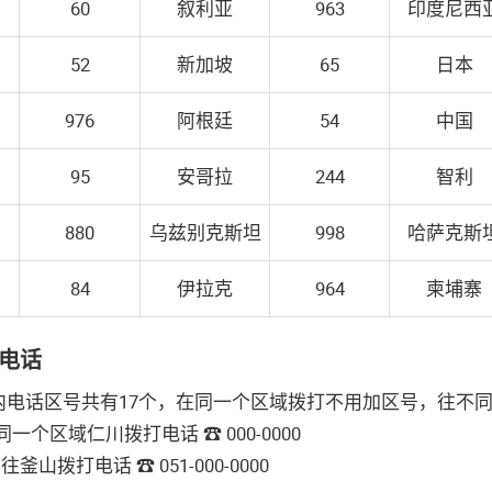
60
叙利亚
963
印度尼西
52
新加坡
65
日本
976
阿根廷
54
中国
95
安哥拉
244
智利
880
乌兹别克斯坦
998
哈萨克斯
84
伊拉克
964
柬埔寨
电话
内电话区号共有17个，在同一个区域拨打不⽤加区号，往不
同一个区域仁川拨打电话 ☎ 000-0000
釜⼭拨打电话 ☎ 051-000-0000