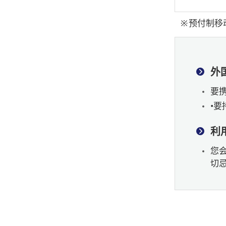
预付制移
外
要
•
利
您
切