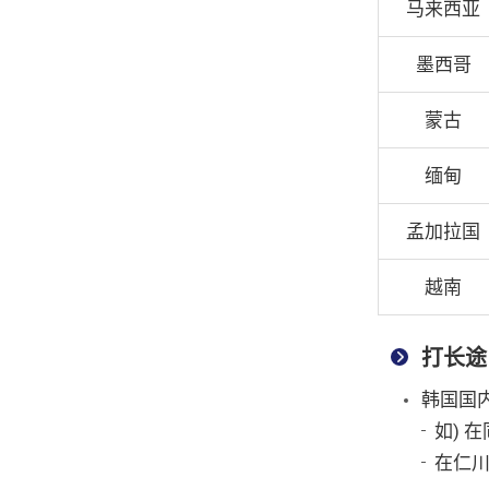
马来西亚
墨西哥
蒙古
缅甸
孟加拉国
越南
打长途
韩国国
如) 在
在仁川往