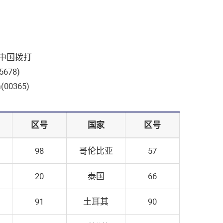
往中国拨打
678)
(00365)
区号
国家
区号
98
哥伦比亚
57
20
泰国
66
91
土⽿其
90