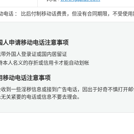
动电话 ： ⽐后付制移动话费贵，但没有合同期限，不受使⽤
国⼈申请移动电话注意事项
携带外国⼈登录证或国内居留证
要持本⼈名义的存折或信⽤卡才能⾃动划帐
⽤移动电话注意事项
会收到一些淫秽信息或接到广告电话，因出于好奇不慎打开邮
忌无关紧要的电话或信息不要去理会。