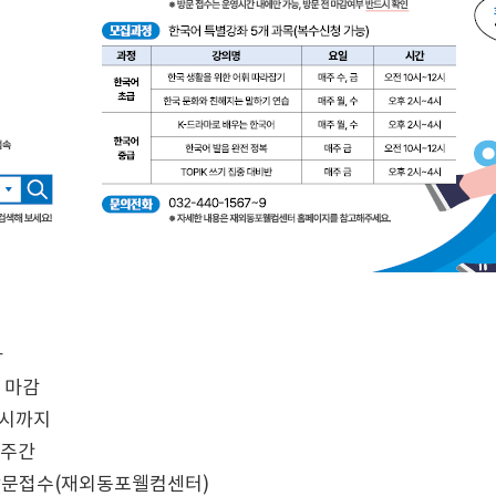
나
순 마감
 18시까지
 6주간
 방문접수(재외동포웰컴센터)