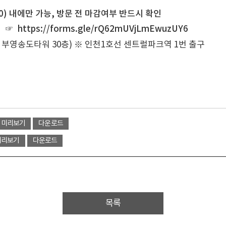
0) 내에만 가능, 방문 전 마감여부 반드시 확인
☞
https://forms.gle/rQ62mUVjLmEwuzUY6
부영송도타워 30층) ※ 인천1호선 센트럴파크역 1번 출구
미리보기
다운로드
미리보기
다운로드
목록