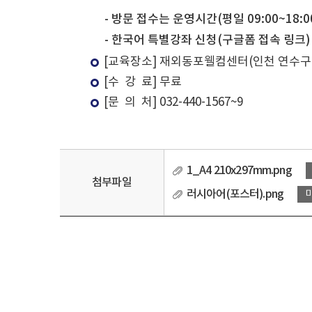
- 방문 접수는 운영시간(평일 09:00~18:0
- 한국어 특별강좌 신청(구글폼 접속 링크)
[교육장소] 재외동포웰컴센터(인천 연수구 
[수 강 료] 무료
[문 의 처] 032-440-1567~9
1_A4 210x297mm.png
첨부파일
러시아어(포스터).png