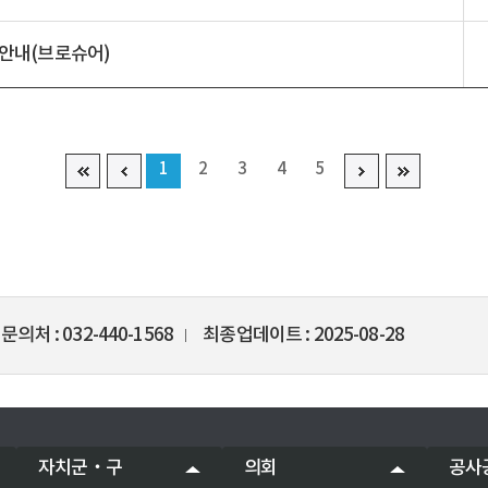
택 안내(브로슈어)
1
2
3
4
5
문의처
032-440-1568
최종업데이트
2025-08-28
자치군‧구
의회
공사