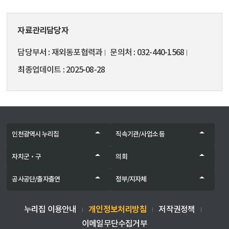
자료관리담당자
담당부서
재외동포협력과
문의처
032-440-1568
최종업데이트
2025-08-28
인천광역시 누리집
직속기관/사업소 등
자치군‧구
의회
공사공단/출자출연
정부/지자체
개인정보처리방침
누리집 이용안내
저작권정책
이메일무단수집거부