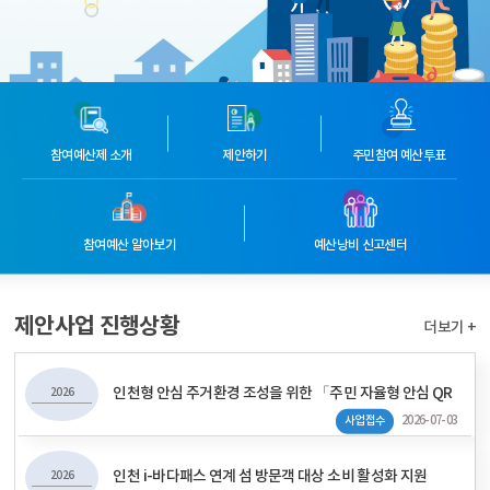
참여예산제
소개
제안하기
주민참여 예산투표
참여예산 알아보기
예산낭비
신고센터
제안사업 진행상황
더보기 +
인천형 안심 주거환경 조성을 위한 「주민 자율형 안심 QR
2026
2026-07-03
사업접수
인천 i-바다패스 연계 섬 방문객 대상 소비 활성화 지원
2026