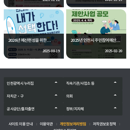
2026년 예산편성을 위한
2025년 인천시 주민참여예산
주민참여예산사업 주민투표
제안사업 공모
2025-08-19
2025-02-20
인천광역시 누리집
직속기관/사업소 등
자치군‧구
의회
공사공단/출자출연
정부/지자체
사이트 이용 안내
이용약관
개인정보처리방침
저작권보호정책