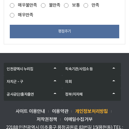
매우불만족
불만족
보통
만족
매우만족
평점주기
인천광역시 누리집
직속기관/사업소 등
자치군‧구
의회
공사공단/출자출연
정부/지자체
개인정보처리방침
사이트 이용안내
이용약관
저작권정책
이메일수집거부
22188 인천광역시 미추홀구 용정공원로 83번길 15(용현동) TEL :