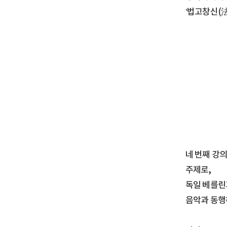
‘법고창신(
네 번째 강의
주제로,
독일 베를린
음악과 동행