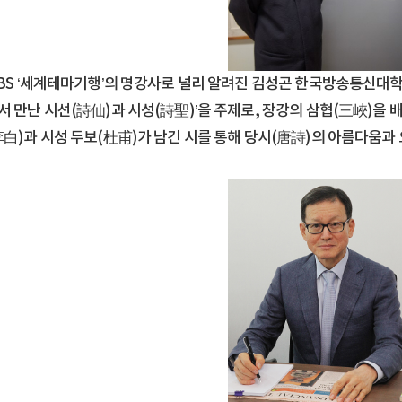
EBS ‘세계테마기행’의 명강사로 널리 알려진 김성곤 한국방송통신대
서 만난 시선(詩仙)과 시성(詩聖)’을 주제로, 장강의 삼협(三峽)을
李白)과 시성 두보(杜甫)가 남긴 시를 통해 당시(唐詩)의 아름다움과