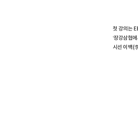
첫 강의는 
‘장강삼협에
시선 이백(