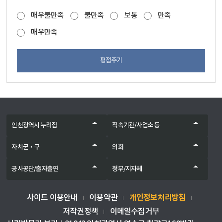
매우불만족
불만족
보통
만족
매우만족
평점주기
인천광역시 누리집
직속기관/사업소 등
자치군‧구
의회
공사공단/출자출연
정부/지자체
개인정보처리방침
사이트 이용안내
이용약관
저작권정책
이메일수집거부