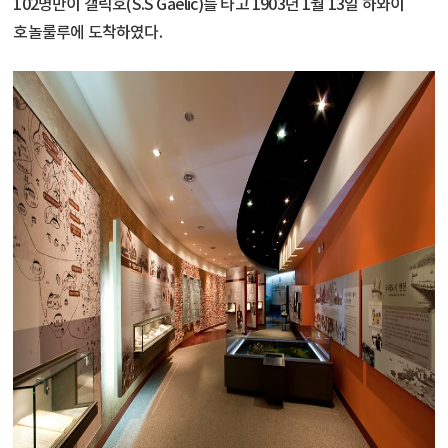
102명만이 갤릭호(S.S Gaelic)를 타고 1903년 1월 13일 하와이
호놀룰루에 도착하였다.