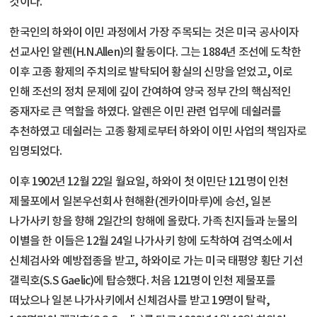
것이다.
한국인의 하와이 이민 과정에서 가장 주목되는 것은 미국 공사이자
선교사인 알렌(H.N.Allen)의 활동이다. 그는 1884년 조선에 도착한
이후 고종 황제의 주치의로 발탁되어 황실의 신망을 얻었고, 이로
인해 조선의 정치 문제에 깊이 간여하여 양국 정부 간의 핵심적인
중재자로 큰 역할을 하였다. 알렌은 이민 관련 업무에 데쉴러를
추천하였고 데쉴러는 고종 황제로부터 하와이 이민 사업의 책임자로
임명되었다.
이후 1902년 12월 22일 월요일, 하와이 첫 이민단 121명이 인천
제물포에서 일본우선회사 현해환(겐카이마루)에 승선, 일본
나가사키 항을 향해 2일간의 항해에 올랐다. 가족 친지들과 눈물의
이별을 한 이들은 12월 24일 나가사키 항에 도착하여 검역소에서
신체검사와 예방접종을 받고, 하와이로 가는 미국 태평양 횡단 기선
갤릭호(S.S Gaelic)에 탑승했다. 처음 121명이 인천 제물포를
떠났으나 일본 나가사키에서 신체검사를 받고 19명이 탈락,