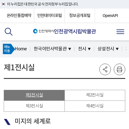
이 누리집은 대한민국 공식 전자정부 누리집입니다.
온라인통합예약
인천데이터포털
정보공개포털
OpenAPI
인천광역시립박물관
메뉴
Home
한국이민사박물관
전시
상설전시
이동
제1전시실
제1전시실
제2전시실
제3전시실
제4전시실
미지의 세계로