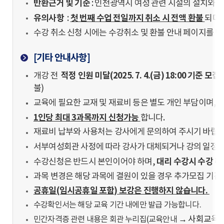
반환근거 및 기준
: 인천광역시 여성 관련 시설의 설치와 운
유의사항
첫 번째 수업 전일까지 취소 시 전액 환불
:
되며,
수강 취소 신청 시에는 수강취소 및 환불 안내 페이지를 
[기타 안내사항]
적정 인원 미달(2025. 7. 4.(금) 18:00 기준
개강 전
불)
교육에 필요한 교재 및 재료비 등은 별도 개인 부담이며,
1인당 최대 3과목까지 신청가능
합니다.
재료비 납부와 사용처는 강사에게 문의하여 주시기 바랍니
서부여성회관 사정에 따라 강사가 대체되거나 강의 일정이 
대리 수강시 수강 취
수강신청은 반드시 본인이어야 하며,
과목 변경은 해당 과목에 결원이 있을 경우 추가모집 기간 
공휴일(임시공휴일 포함) 보강은 진행하지 않습니다.
수강확인서는 해당 교육 기간 내에만 발급 가능합니다.
→ 사회교육프로
민간자격증 관련 내용은 회관 누리집(교육안내