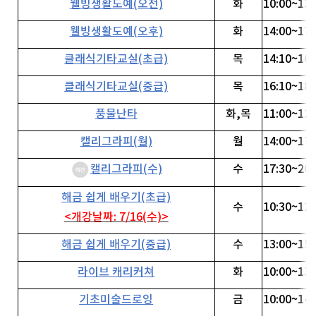
웰빙생활도예(오전)
화
10:00~13:
웰빙생활도예(오후)
화
14:00~17:
클래식기타교실(초급)
목
14:10~16:
클래식기타교실(중급)
목
16:10~18:
풍물난타
화,목
11:00~12:
캘리그라피(월)
월
14:00~17:
캘리그라피(수)
수
17:30~20:
해금 쉽게 배우기(초급)
수
10:30~12:
<개강날짜: 7/16(수)>
해금 쉽게 배우기(중급)
수
13:00~15:
라이브 캐리커쳐
화
10:00~13:
기초미술드로잉
금
10:00~14: