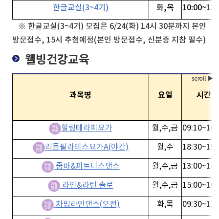
한글교실(3~4기)
화,목
10:00~12:
※ 한글교실(3~4기) 모집은 6/24(화) 14시 30분까지 본인
방문접수, 15시 추첨예정(본인 방문접수, 신분증 지참 필수)
웰빙건강교육
과목명
요일
시간
힐링테라피요가
월,수,금
09:10~10:
리듬필라테스요가A(야간)
월,수
18:30~19:
줌바&피트니스댄스
월,수,금
13:00~14:
라인&라틴 솔로
월,수,금
15:00~16:
차밍라인댄스(오전)
화,목
09:30~11: