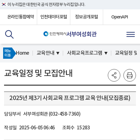
이 누리집은 대한민국 공식 전자정부 누리집입니다.
온라인통합예약
인천데이터포털
정보공개포털
OpenAPI
서부여성회관
메뉴
Home
교육안내
사회교육프로그램
교육일정 및
이동
교육일정 및 모집안내
2025년 제3기 사회교육 프로그램 교육 안내(모집종료)
담당부서
서부여성회관 (032-458-7360)
작성일
2025-06-05 06:46
조회수
15283