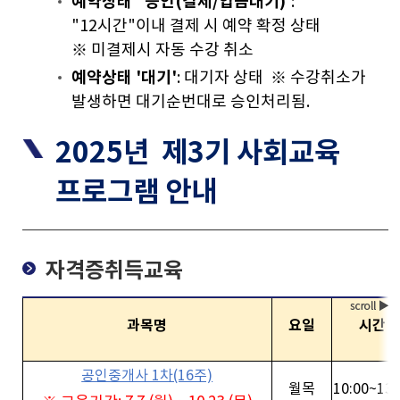
예약상태
'승인(결제/입금대기)'
:
"12시간"이내 결제 시 예약 확정 상태
※ 미결제시 자동 수강 취소
예약상태
'대기'
: 대기자 상태 ※ 수강취소가
발생하면 대기순번대로 승인처리됨.
2025년
제3기 사회교육
프로그램 안내
자격증취득교육
과목명
요일
시간
공인중개사 1차(16주)
월목
10:00~13: