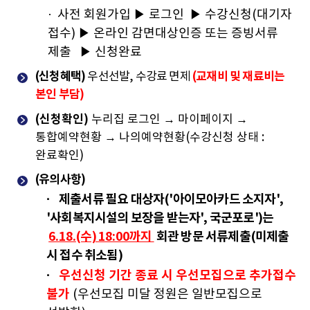
· 사전 회원가입 ▶ 로그인
▶ 수강신청(대기자
접수) ▶ 온라인 감면대상인증 또는 증빙서류
제출 ▶ 신청완료
(신청혜택)
(교재비 및 재료비는
우선선발, 수강료 면제
본인 부담)
(신청확인)
누리집 로그인 → 마이페이지 →
통합예약현황 → 나의예약현황(수강신청 상태 :
완료확인)
(유의사항)
· 제출서류 필요 대상자('아이모아카드 소지자',
'사회복지시설의 보장을 받는자', 국군포로')는
6.18.
(수)
18:00까지
회관 방문 서류제출(미제출
시 접수 취소됨)
·
우선신청 기간 종료 시 우선모집으로 추가접수
불가
(우선모집 미달 정원은 일반모집으로