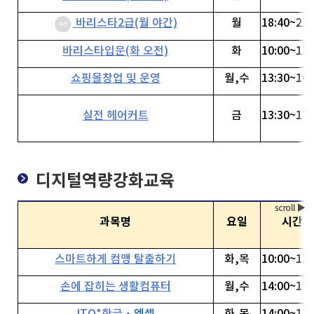
바리스타2급(월 야간)
월
18:40~21:
바리스타입문(화 오전)
화
10:00~13:
쇼핑몰창업 및 운영
월,수
13:30~16:
실전 헤어커트
금
13:30~17:
디지털역량강화교육
과목명
요일
시간
스마트하게 컴맹 탈출하기
화,목
10:00~12:
손에 잡히는 생활컴퓨터
월,수
14:00~17: