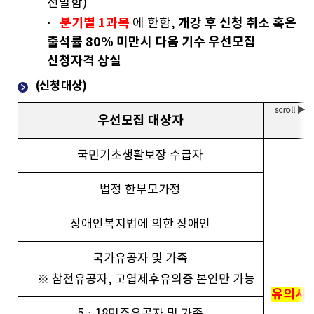
선발함)
·
분기별 1과목
개강 후 신청 취소 혹은
에 한함,
출석률 80% 미만시 다음 기수 우선모집
신청자격 상실
(신청대상)
우선모집 대상자
국민기초생활보장 수급자
법정 한부모가정
장애인복지법에 의한 장애인
국가유공자 및 가족
※ 참전유공자, 고엽제후유의증 본인만 가능
유의사항
5ㆍ18민주유공자 및 가족