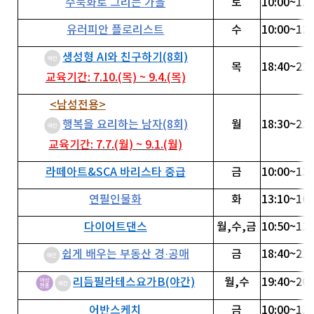
수묵화로 그리는 가을
토
10:00~13:
유러피안 플로리스트
수
10:00~12:
생성형 AI와 친구하기(8회)
목
18:40~21:
교육기간: 7.10.(목) ~ 9.4.(목)
<남성전용>
행복을 요리하는 남자(8회)
월
18:30~21:
교육기간: 7.7.(월) ~ 9.1.(월)
라떼아트&SCA 바리스타 중급
금
10:00~13:
연필인물화
화
13:10~16:
다이어트댄스
월,수,금
10:50~12:
쉽게 배우는 부동산 경·공매
금
18:40~21:
리듬필라테스요가B(야간)
월,수
19:40~20:
어반스케치
금
10:00~13: