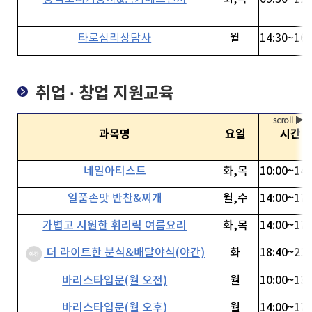
타로심리상담사
월
14:30~16:
취업 · 창업 지원교육
과목명
요일
시간
네일아티스트
화,목
10:00~14:
일품손맛 반찬&찌개
월,수
14:00~17:
가볍고 시원한 휘리릭 여름요리
화,목
14:00~17:
더 라이트한 분식&배달야식(야간)
화
18:40~21:
바리스타입문(월 오전)
월
10:00~13:
바리스타입문(월 오후)
월
14:00~17: