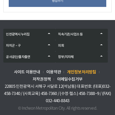
평점주기
인천광역시 누리집
직속기관/사업소 등
자치군‧구
의회
공사공단/출자출연
정부/지자체
개인정보처리방침
사이트 이용안내
이용약관
저작권정책
이메일수집거부
22805 인천광역시 서해구 서달로 12(석남동) 대표번호: (대표)032-
458-7340 / (사회교육) 458-7360 / (수영·헬스) 458-7388~9 / (FAX)
032-440-8843
© Incheon Metropolitan City. All rights reserved.