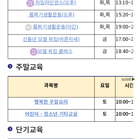
차밍라인댄스(오후)
화,목
13:10~14:
몸펴기생활운동(오후)
화,목
15:20~16:
몸펴기생활운동(야간)
화,목
19:00~20:
신중년 모델 워킹(바른자세)
금
17:00~18:
모델 워킹 클래스
금
18:40~20:
주말교육
과목명
요일
시간
행복한 주말요리
토
10:00~13:
어린이‧청소년 기타교실
토
10:00~12:
단기교육