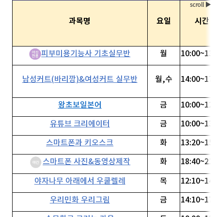
과목명
요일
시간
피부미용기능사 기초실무반
월
10:00~13:
남성커트(바리깡)&여성커트 실무반
월,수
14:00~17:
왕초보일본어
금
10:00~12:
유튜브 크리에이터
금
10:00~13:
스마트폰과 키오스크
화
13:20~15:
스마트폰 사진&동영상제작
화
18:40~21:
야자나무 아래에서 우쿨렐레
목
12:10~14:
우리민화 우리그림
금
14:10~17: