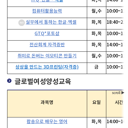
ITQ*한글‧
엑셀
화,목
14:00~17:
컴퓨터활용능력
월,수
10:00~13:
실무에서 통하는 한글·엑셀
화,목
18:40~21:
GTQ*포토샵
화,목
10:00~13:
전산회계 자격증반
화,목
14:00~17:
취미로 돈버는 이모티콘 만들기
월,수
10:00~13:
상상을 만드는 3D프린팅(자격증)
금
10:00~13:
글로벌여성양성교육
과목명
요일
시간
팝송으로 배우는 영어
화,목
14:00~16: