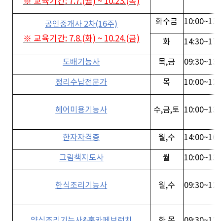
※ 교육기간: 7.7.(월) ~ 10.23.(목)
화수금
10:00~13:
공인중개사 2차(16주)
※ 교육기간: 7.8.(화) ~ 10.24.(금)
화
14:30~17:
도배기능사
목,금
09:30~13:
정리수납전문가
목
10:00~12:
헤어미용기능사
수,금,토
10:00~13:
한자자격증
월,수
14:00~16:
그림책지도사
월
10:00~13:
한식조리기능사
월,수
09:30~12:
양식조리기능사&홈카페브런치
화,목
09:30~12: