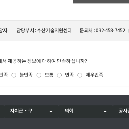
당자
담당부서
수산기술지원센터
문의처
032-458-7452
에서 제공하는 정보에 대하여 만족하십니까?
만족
불만족
보통
만족
매우만족
자치군‧구
의회
공사