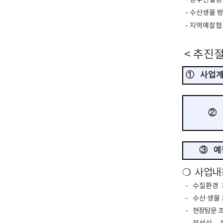
​ - 공수산질
​ - 수산생물
​ - 지역예찰
<
추진절
①
사업계
②
③
예
❍
사업내
​ -
수질환경
​ -
수산
생물
​ -
현장탐문 