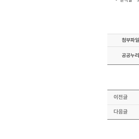
​ -
분석실 
첨부파
공공누
이전글
다음글