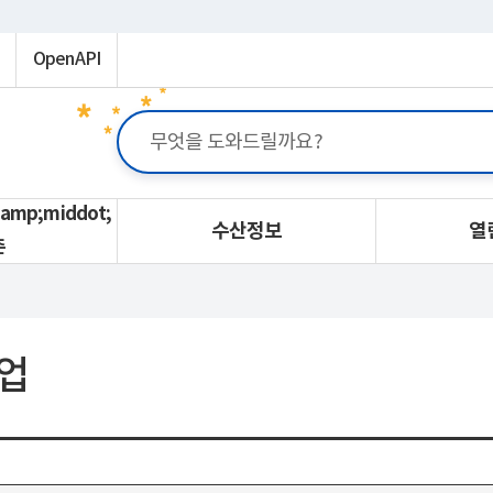
OpenAPI
mp;middot;
수산정보
열
촌
업