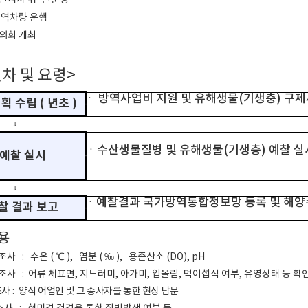
병관리사 위촉
·운영
 방역차량 운행
협의회 개최
차 및 요령>
ㆍ
방역사업비 지원 
획 수립
(
년초
)
-
⇓
ㆍ수산생물질병
예찰 실시
-
⇓
ㆍ예찰결과 국가방
찰 결과 보고
-
용
조사
:
수온
(
℃
),
염분
(
‰
),
용존산소
(DO), pH
 조사
:
어류 체표면, 지느러미, 아가미, 입올림, 먹이섭식 여부, 유영상태 등 확
조사
:
양식 어업인 및 그 종사자를 통한 현장 탐문