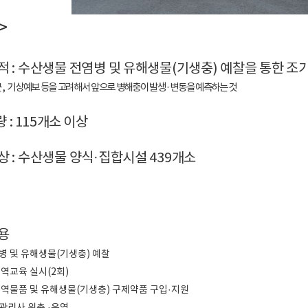
>
 : 수산생물 전염병 및 유해생물(기생충) 예찰을 통한 조
균
,
기상예보 등을 고려해서 앞으로 병해충이 발생
·
변동을 예측하는 것
 : 115개소 이상
 : 수산생물 양식·집합시설 439개소
용
질병 및 유해생물(기생충) 예찰
방역교육 실시(2회)
 방역물품 및 유해생물(기생충) 구제약품 구입·지원