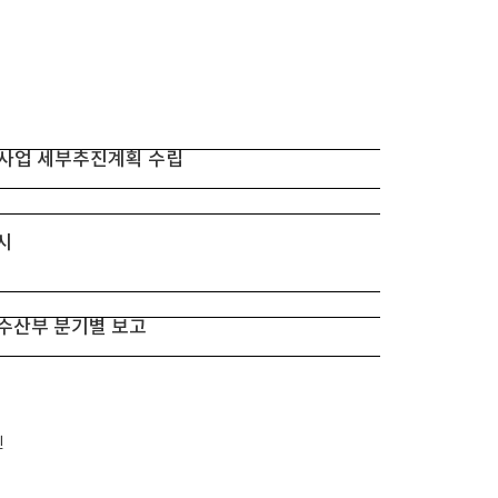
및 유해생물(기생충) 구제
 및 유해생물(기
역통합정보망 등록 및 해
인