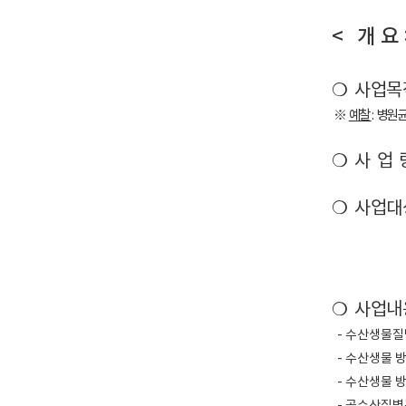
<
개 요 
❍
사업목적
※
예찰
:
병원
❍
사 업 량
❍
사업대상
❍
사업내
​ - 수산생물
​ - 수산생물 
​ - 수산생물