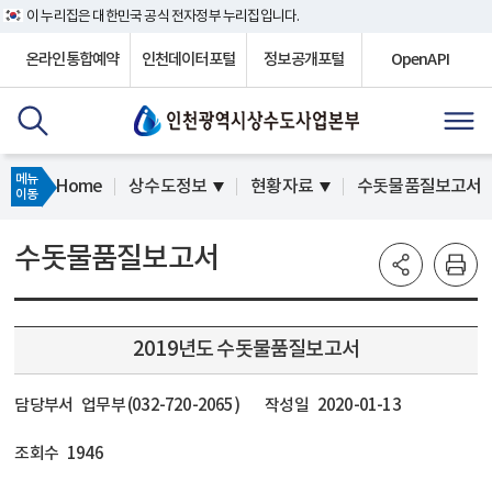
이 누리집은 대한민국 공식 전자정부 누리집입니다.
온라인통합예약
인천데이터포털
정보공개포털
OpenAPI
메뉴
Home
상수도정보
현황자료
수돗물품질보고서
이동
수돗물품질보고서
2019년도 수돗물품질보고서
담당부서
업무부 (032-720-2065)
작성일
2020-01-13
조회수
1946