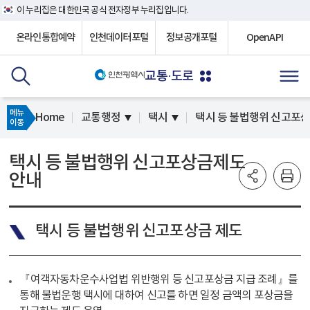
이 누리집은 대한민국 공식 전자정부 누리집입니다.
온라인통합예약
인천데이터포털
정보공개포털
OpenAPI
교통·도로
메뉴
Home
교통행정
택시
택시 등 불법행위 신고포
이동
택시 등 불법행위 신고포상금제도
안내
택시 등 불법행위 신고포상금 제도
『여객자동차운수사업법 위반행위 등 신고포상금 지급 조례』를
통해 불법운행 택시에 대하여 신고를 하면 일정 금액의 포상금을