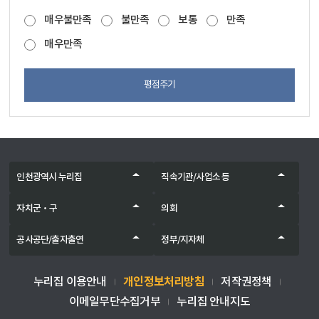
매우불만족
불만족
보통
만족
매우만족
평점주기
인천광역시 누리집
직속기관/사업소 등
자치군‧구
의회
공사공단/출자출연
정부/지자체
개인정보처리방침
누리집 이용안내
저작권정책
이메일무단수집거부
누리집 안내지도