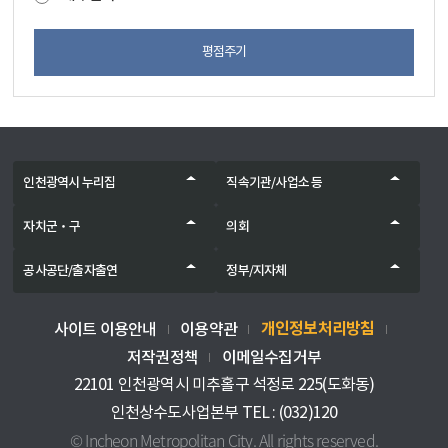
평점주기
인천광역시 누리집
직속기관/사업소 등
자치군‧구
의회
공사공단/출자출연
정부/지자체
개인정보처리방침
사이트 이용안내
이용약관
저작권정책
이메일수집거부
22101 인천광역시 미추홀구 석정로 225(도화동)
인천상수도사업본부 TEL : (032)120
© Incheon Metropolitan City. All rights reserved.