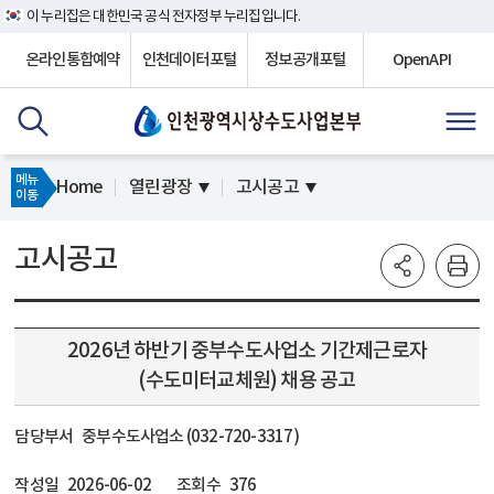
이 누리집은 대한민국 공식 전자정부 누리집입니다.
온라인통합예약
인천데이터포털
정보공개포털
OpenAPI
메뉴
Home
열린광장
고시공고
이동
고시공고
2026년 하반기 중부수도사업소 기간제근로자
(수도미터교체원) 채용 공고
담당부서
중부수도사업소 (032-720-3317)
작성일
2026-06-02
조회수
376