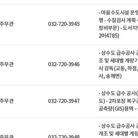
◦ 마을수도시설 운영
행 - 수질검사 계획
주무관
032-720-3945
정비부문) ◦ 도서지
2머4785)
◦ 상수도 급수공사 
조 및 세대별 계량기
주무관
032-720-3946
사 감독(교동, 하점,
사, 송해면)
◦ 상수도 급수 공사(
주무관
032-720-3947
도) ◦ 2차포장 복구
공측량(GIS)용역 
◦ 상수도 급수공사 
개조 및 세대별 계량
주무관
032-720-3948