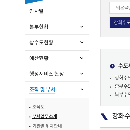
맑은물
인사말
강화수
본부현황
상수도현황
예산현황
수도
행정서비스 헌장
강화수도
중부수도
조직 및 부서
북부수도
조직도
강화
부서업무소개
기관별 위치안내