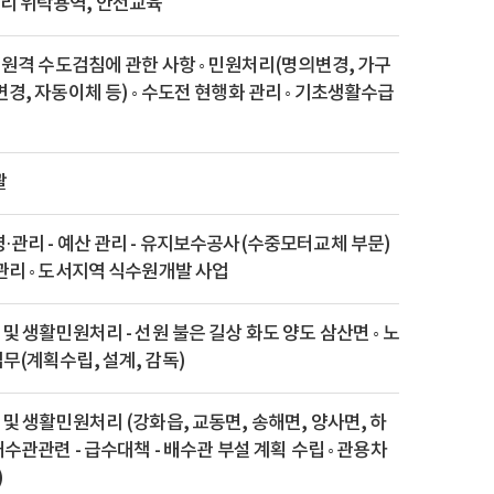
리 위탁용역, 안전교육
트 원격 수도검침에 관한 사항 ◦ 민원처리(명의변경, 가구
변경, 자동이체 등) ◦ 수도전 현행화 관리 ◦ 기초생활수급
괄
·관리 - 예산 관리 - 유지보수공사(수중모터교체 부문)
관리 ◦ 도서지역 식수원개발 사업
 및 생활민원처리 - 선원 불은 길상 화도 양도 삼산면 ◦ 노
무(계획수립, 설계, 감독)
 및 생활민원처리 (강화읍, 교동면, 송해면, 양사면, 하
배수관관련 - 급수대책 - 배수관 부설 계획 수립 ◦ 관용차
)