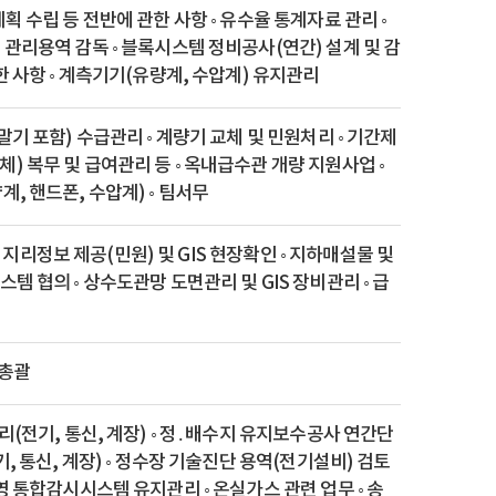
획 수립 등 전반에 관한 사항 ◦ 유수율 통계자료 관리 ◦
 관리용역 감독 ◦ 블록시스템 정비공사(연간) 설계 및 감
한 사항 ◦ 계측기기(유량계, 수압계) 유지관리
말기 포함) 수급관리 ◦ 계량기 교체 및 민원처리 ◦ 기간제
 복무 및 급여관리 등 ◦ 옥내급수관 개량 지원사업 ◦
, 핸드폰, 수압계) ◦ 팀서무
신 ◦ 지리정보 제공(민원) 및 GIS 현장확인 ◦ 지하매설물 및
템 협의 ◦ 상수도관망 도면관리 및 GIS 장비관리 ◦ 급
 총괄
리(전기, 통신, 계장) ◦ 정․배수지 유지보수공사 연간단
기, 통신, 계장) ◦ 정수장 기술진단 용역(전기설비) 검토
영 통합감시시스템 유지관리 ◦ 온실가스 관련 업무 ◦ 송