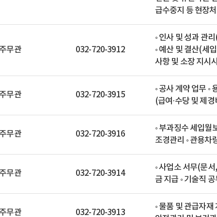
급수중지 등 현장
◦ 인사 및 성과 관리
주무관
032-720-3912
◦ 예산 및 결산(세
사항 및 소장 지시사
◦ 공사 계약 업무 ◦
주무관
032-720-3915
(급여⋅수당 및 제경
◦ 부과징수 세입월보
주무관
032-720-3916
조경관리 ◦ 관용차
◦ 사업소 서무(문서,
주무관
032-720-3914
금 지급 ◦ 기술직 
◦ 물품 및 관급자재
주무관
032-720-3913