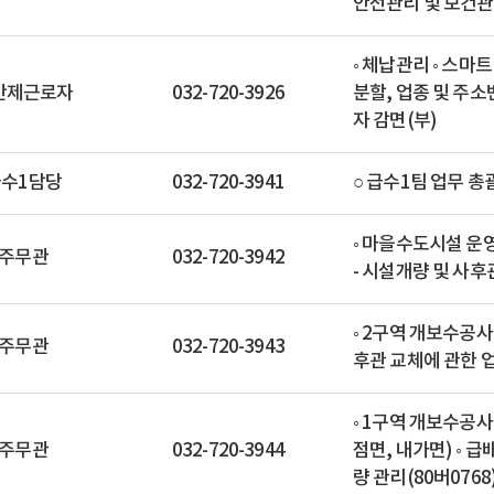
안전관리 및 보건관
◦ 체납관리 ◦ 스마
간제근로자
032-720-3926
분할, 업종 및 주소
자 감면(부)
급수1담당
032-720-3941
○ 급수1팀 업무 총
◦ 마을수도시설 운영
주무관
032-720-3942
- 시설개량 및 사후
◦ 2구역 개보수공사
주무관
032-720-3943
후관 교체에 관한 업
◦ 1구역 개보수공사
주무관
032-720-3944
점면, 내가면) ◦ 급
량 관리(80버0768