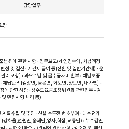
담당업무
소장
금출납원에 관한 사항 ◦ 업무보고(세입징수액, 체납액정
 편성 및 결산 ◦ 기간제 급여 등(전환 및 일반기간제) ◦ 운
리 포함) ◦ 과오수납 및 급수공사비 환부 ◦ 체납보증
◦ 체납관리(길상면, 불은면, 화도면, 양도면, 내가면) ◦
침에 관한 사항 ◦ 상수도요금조정위원회 관련업무 ◦ 검
 및 민원사항 처리 등)
 계획수립 및 추진 ◦ 신설 수도전 번호부여 ◦ 대수요가
리(강화읍,선원면,송해면,양사,하점,교동면) ◦ 누수감면
리 ◦ 지하수(하수도)관리에 관한 사항 ◦ 정수처분, 폐전,