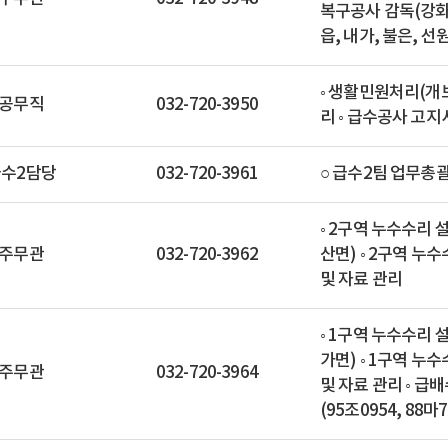
복구공사 감독(강화읍
읍, 내가, 불은, 선
◦ 생활민원처리(개보
공무직
032-720-3950
리 ◦ 급수공사 고지
급수2담당
032-720-3961
○ 급수2팀 업무총괄
◦ 2구역 누수수리 설
주무관
032-720-3962
산면) ◦ 2구역 누
및 자료 관리
◦ 1구역 누수수리 설
가면) ◦ 1구역 누
주무관
032-720-3964
및 자료 관리 ◦ 급
(95조0954, 88마7