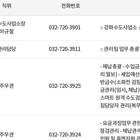
직위
전화번호
수도사업소장
032-720-3901
○ 강화수도사업소 
이규철
관리담당
032-720-3911
○ 관리팀 업무 총괄
◦ 체납총괄 ◦ 수입
리 월보) ◦ 세입예산
반급수(소화전 검침관
주무관
032-720-3925
금관리(임시, 체납) 
스마트 원격 수도검
침담당자 관리(복무
◦ 요금과징업무 관련
점검관리 ◦ 체납관
주무관
032-720-3924
민원 및 휴면자원 관