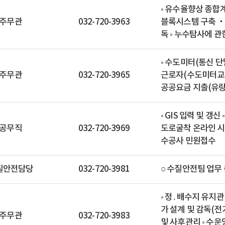
◦ 유수율향상 종합계
주무관
032-720-3963
블록시스템 구축 ‧
독 ◦ 누수탐사에 관
◦ 수도미터(통신 단
주무관
032-720-3965
근로자(수도미터교체)
공공요금 지출(유량계
◦ GIS 입력 및 갱
공무직
032-720-3969
도로굴착 온라인 시스
수공사 민원접수
질안전담당
032-720-3981
○ 수질안전팀 업무
◦ 정․배수지 유지관
가 설계 및 감독(전
주무관
032-720-3983
및 사후관리 ◦ 수운