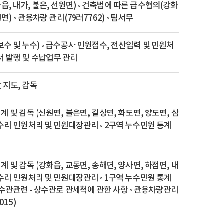
, 내가, 불은, 선원면) ◦ 건축법에 따른 급수협의(강화
원면) ◦ 관용차량 관리(79러7762) ◦ 팀서무
수 및 누수) ◦ 급수공사 민원접수, 전산입력 및 민원처
서 발행 및 수납업무 관리
 지도, 감독
계 및 감독 (선원면, 불은면, 길상면, 화도면, 양도면, 삼
수수리 민원처리 및 민원대장관리 ◦ 2구역 누수민원 통계
계 및 감독 (강화읍, 교동면, 송해면, 양사면, 하점면, 내
수수리 민원처리 및 민원대장관리 ◦ 1구역 누수민원 통계
배수관관련 - 상수관로 관세척에 관한 사항 ◦ 관용차량관리
015)