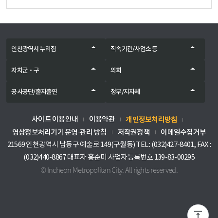
인천광역시 누리집
직속기관/사업소 등
자치군‧구
의회
공사공단/출자출연
정부/지자체
개인정보처리방침
사이트 이용안내
이용약관
영상정보처리기기 운영·관리 방침
저작권정책
이메일수집거부
21569 인천광역시 남동구 예술로 149(구월동) TEL : (032)427-8401, FAX :
(032)440-8867 대표자 홍순미 사업자등록번호 139-83-00295
© Incheon Metropolitan City. All rights reserved.