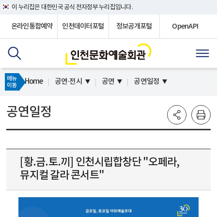
이 누리집은 대한민국 공식 전자정부 누리집입니다.
온라인통합예약
인천데이터포털
정보공개포털
OpenAPI
메뉴
Home
공연·전시
공연
공연일정
이동
공연일정
[황.금.토.끼] 인천시립합창단 "오페라,
뮤지컬 갈라 콘서트"