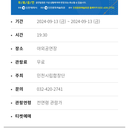
기간
2024-09-13 (금) ~ 2024-09-13 (금)
시간
19:30
장소
야외공연장
관람료
무료
주최
인천시립합창단
문의
032-420-2741
관람연령
전연령 관람가
티켓예매