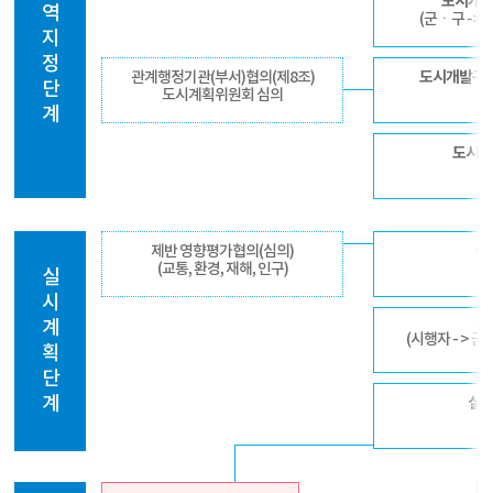
도시개발
역
(군ㆍ구 -> 
지
정
관계행정기관(부서)협의(제8조)
도시개발구
단
도시계획위원회 심의
계
도시
제반 영향평가협의(심의)
실
(교통, 환경, 재해, 인구)
실
시
실
계
(시행자 - > 
획
단
계
실시