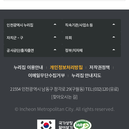
인천광역시 누리집
직속기관/사업소 등
자치군‧구
의회
공사공단/출자출연
정부/지자체
개인정보처리방침
누리집 이용안내
저작권정책
이메일무단수집거부
누리집 안내지도
21554 인천광역시 남동구 정각로 29(구월동) TEL:(032)120 (유료)
[찾아오시는 길]
© Incheon Metropolitan City. All rights reserved.