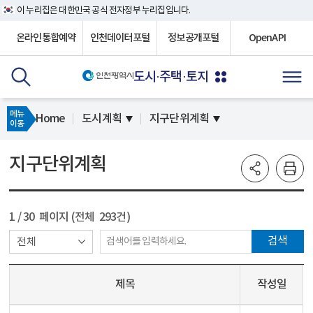
이 누리집은 대한민국 공식 전자정부 누리집입니다.
온라인통합예약
인천데이터포털
정보공개포털
OpenAPI
도시·주택·토지
메뉴
Home
도시계획
지구단위계획
이동
지구단위계획
1
/ 30 페이지 (전체 293건)
검색
제목
작성일