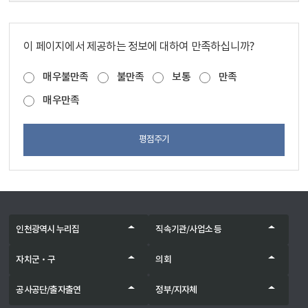
이 페이지에서 제공하는 정보에 대하여 만족하십니까?
매우불만족
불만족
보통
만족
매우만족
평점주기
인천광역시 누리집
직속기관/사업소 등
자치군‧구
의회
공사공단/출자출연
정부/지자체