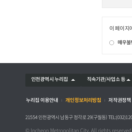
이 페이지
매우불
인천광역시 누리집
직속기관/사업소 등
개인정보처리방침
누리집 이용안내
저작권정책
21554 인천광역시 남동구 정각로 29(구월동) TEL:(032)12
© Incheon Metropolitan City. All rights reserved