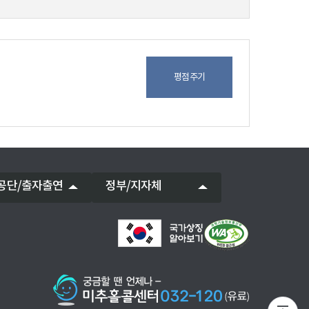
평점주기
공단/출자출연
정부/지자체