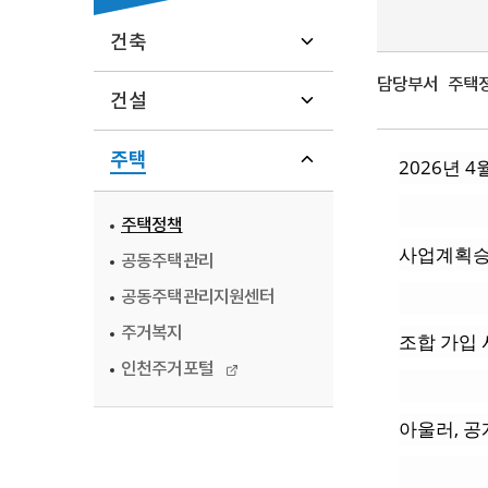
건축
담당부서
주택정책
건설
주택
2026년 
주택정책
사업계획승
공동주택관리
공동주택관리지원센터
주거복지
조합 가입
인천주거포털
아울러, 공