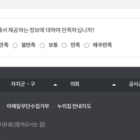
에서 제공하는 정보에 대하여 만족하십니까?
만족
불만족
보통
만족
매우만족
자치군‧구
의회
공사
이메일무단수집거부
누리집 안내지도
0 (유료)
[찾아오시는 길]
.