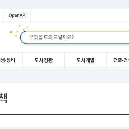
OpenAPI
생·정비
도시경관
도시개발
건축·건
책