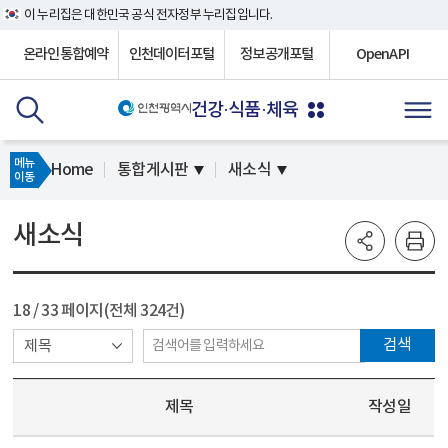
이 누리집은 대한민국 공식 전자정부 누리집입니다.
온라인통합예약
인천데이터포털
정보공개포털
OpenAPI
건강·식품·체육
메뉴
Home
통합게시판
새소식
이동
새소식
18
/ 33 페이지(전체 324건)
검색
제목
작성일