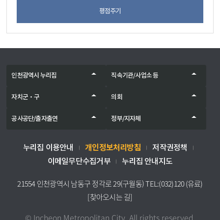
평점주기
인천광역시 누리집
직속기관/사업소 등
자치군‧구
의회
공사공단/출자출연
정부/지자체
개인정보처리방침
누리집 이용안내
저작권정책
이메일무단수집거부
누리집 안내지도
21554 인천광역시 남동구 정각로 29(구월동) TEL:(032)120 (유료)
[찾아오시는 길]
© Incheon Metropolitan City. All rights reserved.