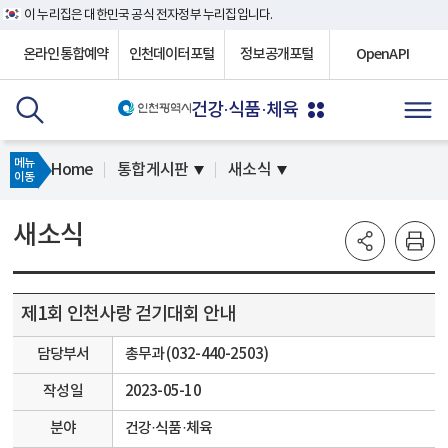
이 누리집은 대한민국 공식 전자정부 누리집입니다.
온라인통합예약
인천데이터포털
정보공개포털
OpenAPI
건강·식품·체육
메뉴
Home
통합게시판
새소식
이동
새소식
제1회 인천사랑 걷기대회 안내
담당부서
총무과 (032-440-2503)
작성일
2023-05-10
분야
건강·식품·체육