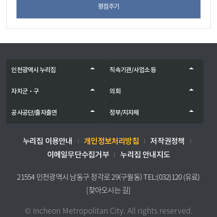
평점주기
인천광역시 누리집
직속기관/사업소 등
자치군‧구
의회
공사공단/출자출연
정부/지자체
개인정보처리방침
누리집 이용안내
저작권정책
이메일무단수집거부
누리집 안내지도
21554 인천광역시 남동구 정각로 29(구월동) TEL:(032)120 (유료)
[찾아오시는 길]
© Incheon Metropolitan City. All rights reserved.