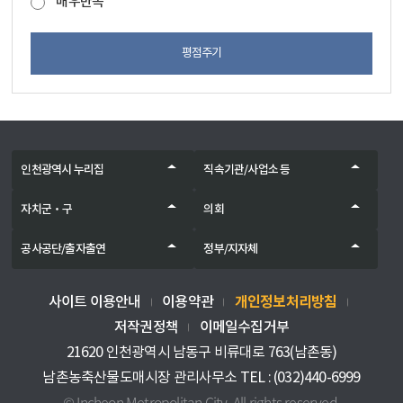
매우만족
평점주기
인천광역시 누리집
직속기관/사업소 등
자치군‧구
의회
공사공단/출자출연
정부/지자체
개인정보처리방침
사이트 이용안내
이용약관
저작권정책
이메일수집거부
21620 인천광역시 남동구 비류대로 763(남촌동)
남촌농축산물도매시장 관리사무소 TEL : (032)440-6999
© Incheon Metropolitan City. All rights reserved.