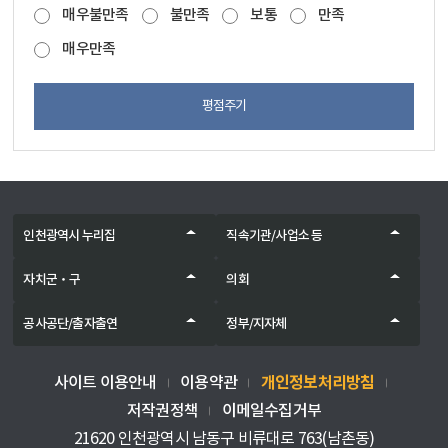
매우불만족
불만족
보통
만족
매우만족
평점주기
인천광역시 누리집
직속기관/사업소 등
자치군‧구
의회
공사공단/출자출연
정부/지자체
개인정보처리방침
사이트 이용안내
이용약관
저작권정책
이메일수집거부
21620 인천광역시 남동구 비류대로 763(남촌동)