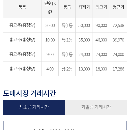
단위(k
품목
등급
최저가
최고가
평균가
g)
홍고추(홍청양)
20.00
특(1등
50,000
90,000
72,538
홍고추(홍청양)
10.00
특(1등
35,000
46,000
39,970
홍고추(홍청양)
9.00
특(1등
24,000
24,000
24,000
홍고추(홍청양)
4.00
상(2등
13,000
18,000
17,286
도매시장 거래시간
채소류 거래시간
과일류 거래시간