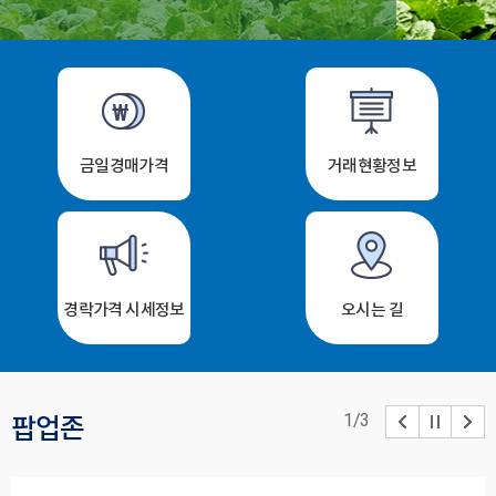
금일경매가격
거래현황정보
경락가격 시세정보
오시는 길
1
/
3
팝업존