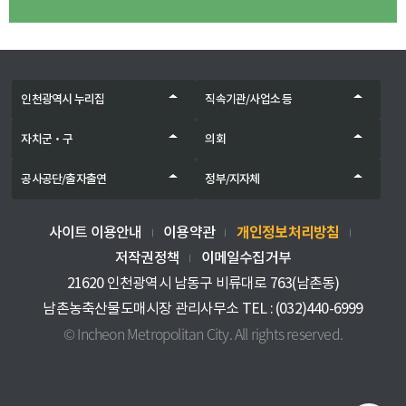
인천광역시 누리집
직속기관/사업소 등
자치군‧구
의회
공사공단/출자출연
정부/지자체
개인정보처리방침
사이트 이용안내
이용약관
저작권정책
이메일수집거부
21620 인천광역시 남동구 비류대로 763(남촌동)
남촌농축산물도매시장 관리사무소 TEL : (032)440-6999
© Incheon Metropolitan City. All rights reserved.