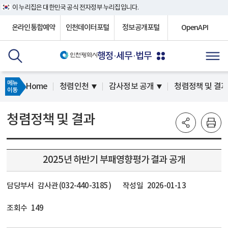
이 누리집은 대한민국 공식 전자정부 누리집입니다.
온라인통합예약
인천데이터포털
정보공개포털
OpenAPI
행정·세무·법무
메뉴
Home
청렴인천
감사정보 공개
청렴정책 및 결
이동
청렴정책 및 결과
2025년 하반기 부패영향평가 결과 공개
담당부서
감사관 (032-440-3185)
작성일
2026-01-13
조회수
149