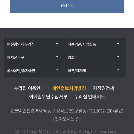
평점주기
인천광역시 누리집
직속기관/사업소 등
자치군‧구
의회
공사공단/출자출연
정부/지자체
개인정보처리방침
누리집 이용안내
저작권정책
이메일무단수집거부
누리집 안내지도
21554 인천광역시 남동구 정각로 29(구월동) TEL:(032)120 (유료)
[찾아오시는 길]
© Incheon Metropolitan City. All rights reserved.