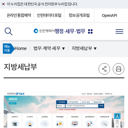
이 누리집은 대한민국 공식 전자정부 누리집입니다.
온라인통합예약
인천데이터포털
정보공개포털
OpenAPI
행정·세무·법무
메뉴
Home
법무·계약·세무
지방세납부
이동
지방세납부