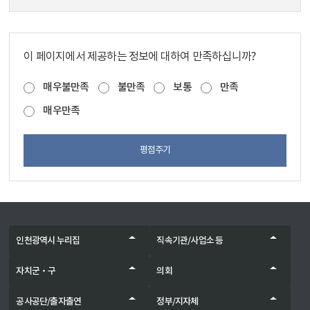
이 페이지에서 제공하는 정보에 대하여 만족하십니까?
매우불만족
불만족
보통
만족
매우만족
평점주기
인천광역시 누리집
직속기관/사업소 등
자치군‧구
의회
공사공단/출자출연
정부/지자체