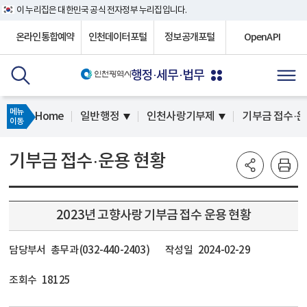
이 누리집은 대한민국 공식 전자정부 누리집입니다.
온라인통합예약
인천데이터포털
정보공개포털
OpenAPI
행정·세무·법무
메뉴
Home
일반행정
인천사랑기부제
기부금 접수·운
이동
기부금 접수·운용 현황
2023년 고향사랑 기부금 접수 운용 현황
담당부서
총무과 (032-440-2403)
작성일
2024-02-29
조회수
18125