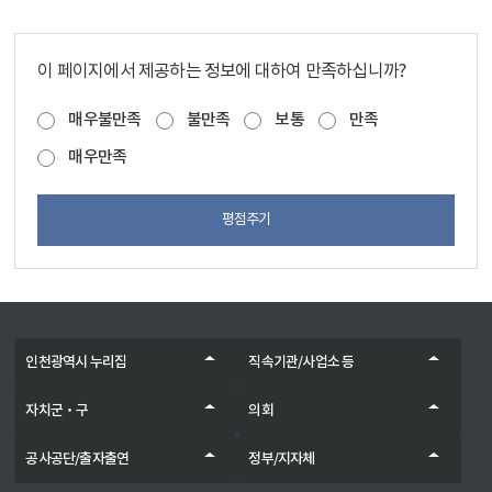
이 페이지에서 제공하는 정보에 대하여 만족하십니까?
매우불만족
불만족
보통
만족
매우만족
평점주기
인천광역시 누리집
직속기관/사업소 등
자치군‧구
의회
공사공단/출자출연
정부/지자체