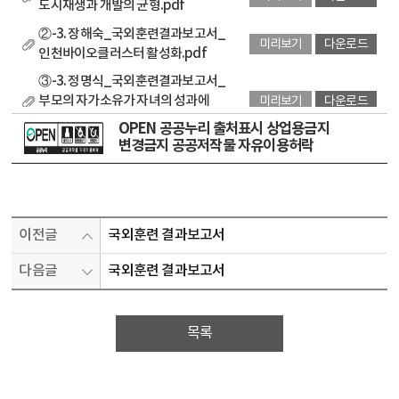
도시재생과 개발의 균형.pdf
②-3. 장해숙_국외훈련결과보고서_
미리보기
다운로드
인천바이오클러스터 활성화.pdf
③-3. 정명식_국외훈련결과보고서_
부모의 자가소유가 자녀의 성과에
미리보기
다운로드
미치는 영향.pdf
OPEN 공공누리 출처표시 상업용금지
변경금지 공공저작물 자유이용허락
④-3. 신은아_국외훈련결과보고서_
기후변화 대응을 위한
미리보기
다운로드
미국도시녹색정책연구.pdf
⑤-3. 여규창_국외훈련결과보고서_
이전글
국외훈련 결과보고서
지식재산권 증대 및 도시브랜드가치
미리보기
다운로드
제고_opt.pdf
다음글
국외훈련 결과보고서
목록