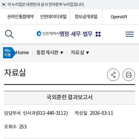
이 누리집은 대한민국 공식 전자정부 누리집입니다.
온라인통합예약
인천데이터포털
정보공개포털
OpenAPI
행정·세무·법무
메뉴
Home
통합게시판
자료실
이동
자료실
국외훈련 결과보고서
담당부서
인사과 (032-440-3112)
작성일
2026-03-11
조회수
253