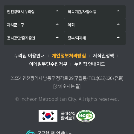
인천광역시 누리집
직속기관/사업소 등
자치군‧구
의회
공사공단/출자출연
정부/지자체
개인정보처리방침
누리집 이용안내
저작권정책
이메일무단수집거부
누리집 안내지도
21554 인천광역시 남동구 정각로 29(구월동) TEL:(032)120 (유료)
[찾아오시는 길]
© Incheon Metropolitan City. All rights reserved.