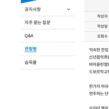
공지사항
작성자
자주 묻는 질문
작성일
Q&A
조회수
관람평
익숙한 전임
신년음악회답
습득물
바이올린협연
드보르작교향
한가지 아쉬
연주하는 단
심지어 첼로