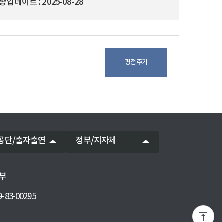
종업데이트
2025-08-28
평점주기
공단/출자출연
정부/지자체
부
83-00295