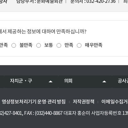
당자
담당부서
문화예술회관
문의처
032-420-2736
최
에서 제공하는 정보에 대하여 만족하십니까?
만족
불만족
보통
만족
매우만족
자치군‧구
의회
공사
영상정보처리기기 운영·관리 방침
저작권정책
이메일수집거
427-8401, FAX : (032)440-8867 대표자 홍순미 사업자등록번호 139-