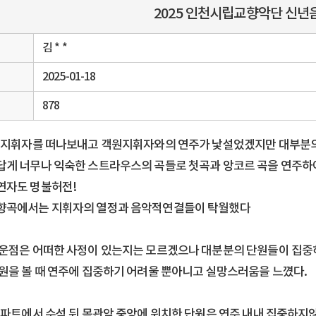
2025 인천시립교향악단 신년
김 * *
2025-01-18
878
 지휘자를 떠나보내고 객원지휘자와의 연주가 낯설었겠지만 대부분의
게 너무나 익숙한 스트라우스의 곡들로 첫곡과 앙코르 곡을 연주하
자도 명불허전!
곡에서는 지휘자의 열정과 음악적연결들이 탁월했다
운점은 어떠한 사정이 있는지는 모르겠으나 대분분의 단원들이 집중
원을 볼 때 연주에 집중하기 어려울 뿐아니고 실망스러움을 느꼈다.
 파트에서 수석 뒤 목관앞 중앙에 위치한 단원은 연주 내내 집중하지