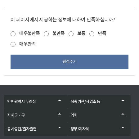
이 페이지에서 제공하는 정보에 대하여 만족하십니까?
매우불만족
불만족
보통
만족
매우만족
평점주기
인천광역시 누리집
직속기관/사업소 등
자치군‧구
의회
공사공단/출자출연
정부/지자체