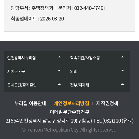
담당부서
주택정책과
문의처
032-440-4749
최종업데이트
2026-03-20
인천광역시 누리집
직속기관/사업소 등
자치군‧구
의회
공사공단/출자출연
정부/지자체
개인정보처리방침
누리집 이용안내
저작권정책
이메일무단수집거부
21554 인천광역시 남동구 정각로 29(구월동) TEL:(032)120 (유료)
© Incheon Metropolitan City. All rights reserved.