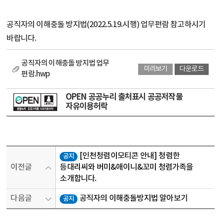
공직자의 이해충돌 방지법(2022.5.19.시행) 업무편람 참고하시기
바랍니다.
공직자의 이해충돌 방지법 업무
미리보기
다운로드
편람.hwp
OPEN 공공누리 출처표시 공공저작물
자유이용허락
[인천청렴이모티콘 안내] 청렴한
공지
이전글
등대리씨와 버미&애이니&꼬미 청렴가족을
소개합니다.
다음글
공직자의 이해충돌방지법 알아보기
공지