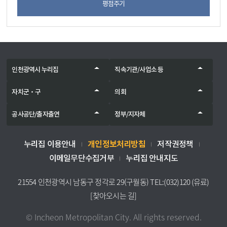
평점주기
인천광역시 누리집
직속기관/사업소 등
자치군‧구
의회
공사공단/출자출연
정부/지자체
개인정보처리방침
누리집 이용안내
저작권정책
이메일무단수집거부
누리집 안내지도
21554 인천광역시 남동구 정각로 29(구월동) TEL:(032)120 (유료)
[찾아오시는 길]
© Incheon Metropolitan City. All rights reserved.