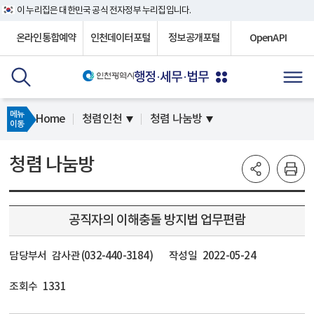
이 누리집은 대한민국 공식 전자정부 누리집입니다.
온라인통합예약
인천데이터포털
정보공개포털
OpenAPI
행정·세무·법무
메뉴
Home
청렴인천
청렴 나눔방
이동
청렴 나눔방
공직자의 이해충돌 방지법 업무편람
담당부서
감사관 (032-440-3184)
작성일
2022-05-24
조회수
1331