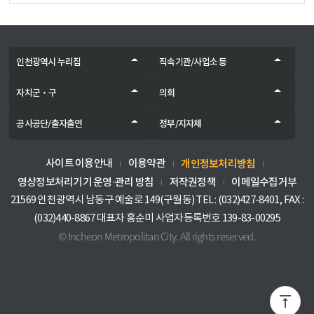
인천광역시 누리집
직속기관/사업소 등
자치군‧구
의회
공사공단/출자출연
정부/지자체
개인정보처리방침
사이트 이용안내
이용약관
영상정보처리기기 운영·관리 방침
저작권정책
이메일수집거부
21569 인천광역시 남동구 예술로 149(구월동) TEL : (032)427-8401, FAX :
(032)440-8867 대표자 홍순미 사업자등록번호 139-83-00295
© Incheon Metropolitan City. All rights reserved.