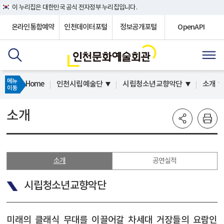
이 누리집은 대한민국 공식 전자정부 누리집입니다.
온라인통합예약
인천데이터포털
정보공개포털
OpenAPI
메뉴
Home
인천시립예술단
시립청소년교향악단
소개
이동
소개
소개
공연실적
시립청소년교향악단
미래의 클래식 무대를 이끌어갈 차세대 거장들의 요람인