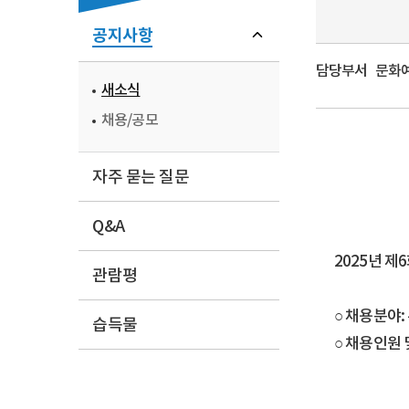
공지사항
담당부서
문화예술
새소식
채용/공모
자주 묻는 질문
Q&A
2025년 
관람평
○ 채용분야:
습득물
○ 채용인원 