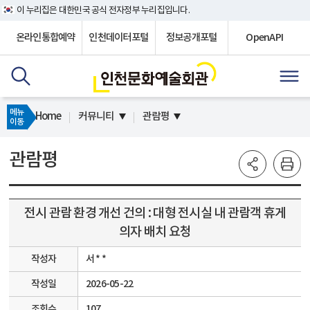
이 누리집은 대한민국 공식 전자정부 누리집입니다.
온라인통합예약
인천데이터포털
정보공개포털
OpenAPI
메뉴
Home
커뮤니티
관람평
이동
관람평
전시 관람 환경 개선 건의 : 대형 전시실 내 관람객 휴게
의자 배치 요청
작성자
서 * *
작성일
2026-05-22
조회수
107