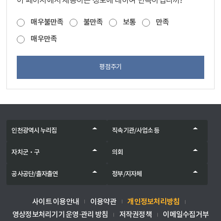
이 페이지에서 제공하는 정보에 대하여 만족하십니까?
매우불만족
불만족
보통
만족
매우만족
평점주기
인천광역시 누리집
직속기관/사업소 등
자치군‧구
의회
공사공단/출자출연
정부/지자체
개인정보처리방침
사이트 이용안내
이용약관
영상정보처리기기 운영·관리 방침
저작권정책
이메일수집거부