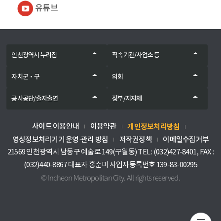
유튜브
인천광역시 누리집
직속기관/사업소 등
자치군‧구
의회
공사공단/출자출연
정부/지자체
개인정보처리방침
사이트 이용안내
이용약관
영상정보처리기기 운영·관리 방침
저작권정책
이메일수집거부
21569 인천광역시 남동구 예술로 149(구월동) TEL : (032)427-8401, FAX :
(032)440-8867 대표자 홍순미 사업자등록번호 139-83-00295
© Incheon Metropolitan City. All rights reserved.