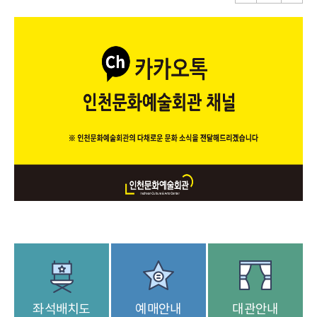
좌석배치도
예매안내
대관안내