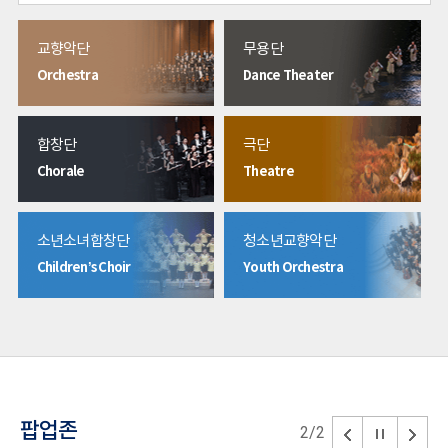
공지사
교향악단
무용단
Orchestra
Dance Theater
합창단
극단
Chorale
Theatre
소년소녀합창단
청소년교향악단
Children’s Choir
Youth Orchestra
팝업존
2
/
2