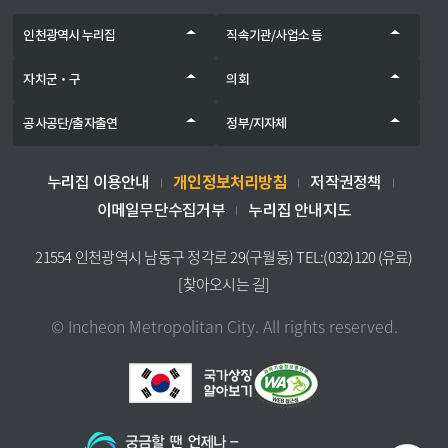
인천광역시 누리집
직속기관/사업소 등
자치군‧구
의회
공사공단/출자출연
정부/지자체
개인정보처리방침
누리집 이용안내
저작권정책
이메일무단수집거부
누리집 안내지도
21554 인천광역시 남동구 정각로 29(구월동) TEL:(032)120 (유료)
[찾아오시는 길]
© Incheon Metropolitan City. All rights reserved.