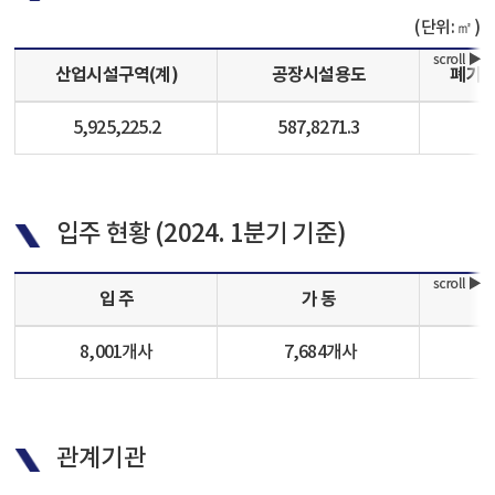
단위: ㎡
산업시설구역(계)
공장시설용도
폐기
5,925,225.2
587,8271.3
입주 현황 (2024. 1분기 기준)
입 주
가 동
8,001개사
7,684개사
관계기관