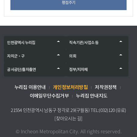
평점주기
인천광역시 누리집
직속기관/사업소 등
자치군‧구
의회
공사공단/출자출연
정부/지자체
개인정보처리방침
누리집 이용안내
저작권정책
이메일무단수집거부
누리집 안내지도
21554 인천광역시 남동구 정각로 29(구월동) TEL:(032)120 (유료)
[찾아오시는 길]
© Incheon Metropolitan City. All rights reserved.