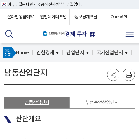
이 누리집은 대한민국 공식 전자정부 누리집입니다.
온라인통합예약
인천데이터포털
정보공개포털
OpenAPI
경제·투자
메뉴
Home
인천경제
산업단지
국가산업단지
이동
남동산업단지
남동산업단지
부평주안산업단지
산단개요