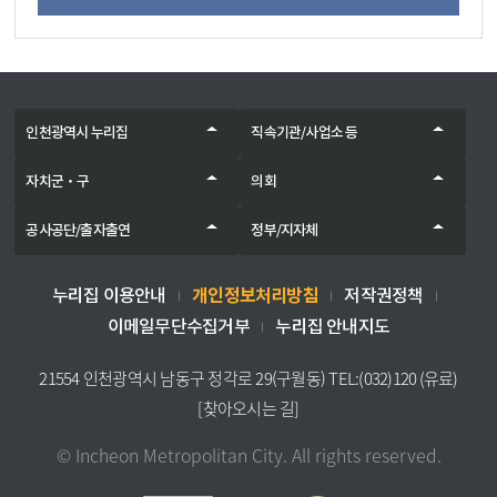
인천광역시 누리집
직속기관/사업소 등
자치군‧구
의회
공사공단/출자출연
정부/지자체
개인정보처리방침
누리집 이용안내
저작권정책
이메일무단수집거부
누리집 안내지도
21554 인천광역시 남동구 정각로 29(구월동) TEL:(032)120 (유료)
[찾아오시는 길]
© Incheon Metropolitan City. All rights reserved.