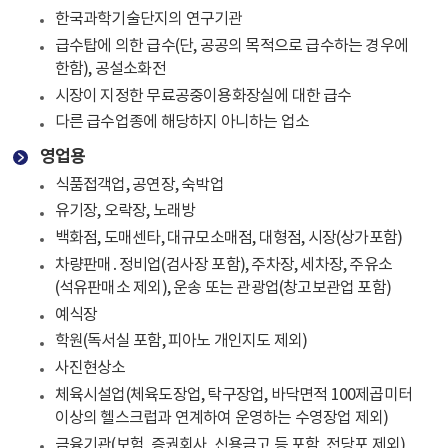
한국과학기술단지의 연구기관
급수탑에 의한 급수(단, 공공의 목적으로 급수하는 경우에
한함), 공설소화전
시장이 지정한 무료공중이용화장실에 대한 급수
다른 급수업종에 해당하지 아니하는 업소
영업용
식품접객업, 공연장, 숙박업
유기장, 오락장, 노래방
백화점, 도매센타, 대규모소매점, 대형점, 시장(상가포함)
차량판매․정비업(검사장 포함), 주차장, 세차장, 주유소
(석유판매소 제외), 운송 또는 관광업(창고보관업 포함)
예식장
학원(독서실 포함, 피아노 개인지도 제외)
사진현상소
체육시설업(체육도장업, 탁구장업, 바닥면적 100제곱미터
이상의 헬스크럽과 연계하여 운영하는 수영장업 제외)
금융기관(보험, 증권회사, 신용금고 등 포함, 전당포 제외)