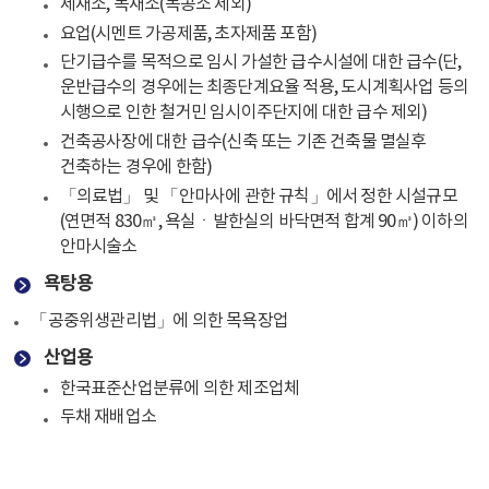
제재소, 목재소(목공소 제외)
요업(시멘트 가공제품, 초자제품 포함)
단기급수를 목적으로 임시 가설한 급수시설에 대한 급수(단,
운반급수의 경우에는 최종단계요율 적용, 도시계획사업 등의
시행으로 인한 철거민 임시이주단지에 대한 급수 제외)
건축공사장에 대한 급수(신축 또는 기존 건축물 멸실후
건축하는 경우에 한함)
「의료법」 및 「안마사에 관한 규칙」에서 정한 시설규모
(연면적 830㎥, 욕실ㆍ발한실의 바닥면적 합계 90㎥) 이하의
안마시술소
욕탕용
「공중위생관리법」에 의한 목욕장업
산업용
한국표준산업분류에 의한 제조업체
두채 재배업소