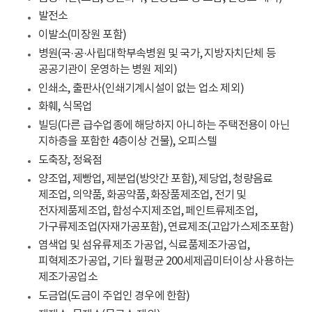
발전소
이발소(미장원 포함)
병원(국·공·사립대학부속병원 및 국가, 지방자치단체 등
공공기관이 운영하는 병원 제외)
인쇄소, 출판사(인쇄기계시설이 없는 업소 제외)
화훼, 식목업
빌딩(다른 급수업종에 해당하지 아니하는 주택전용이 아닌
지하층을 포함한 4층이상 건물), 오피스텔
도축장, 정육점
양조업, 제빵업, 제분업(방앗간 포함), 제당업, 청량음료
제조업, 의약품, 화공약품, 화장품제조업, 전기 및
전자제품제조업, 합성수지제조업, 페인트류제조업,
가구류제조업(자재가공포함), 연료제조(고압가스제조포함)
염색업 및 섬유류제조 가공업, 식료품제조가공업,
피혁제조가공업, 기타 월평균 200세제곱미터이상 사용하는
제조가공업소
도금업(도금이 주업인 경우에 한함)