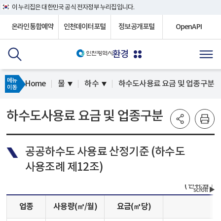
이 누리집은 대한민국 공식 전자정부 누리집입니다.
온라인통합예약
인천데이터포털
정보공개포털
OpenAPI
환경
메뉴
Home
물
하수
하수도사용료 요금 및 업종구분
이동
하수도사용료 요금 및 업종구분
공공하수도 사용료 산정기준 (하수도
사용조례 제12조)
단위:원
업종
사용량(㎥/월)
요금(㎥당)