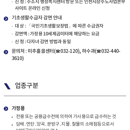
신 청 : 주소지 행정복지센터 방문 또는 인천시상수도사업본부
사이트 온라인 신청
기초생활수급자 감면 안내
대 상 : 「국민기초생활보장법」에 따른 수급권자
감면액 : 가정용 10세제곱미터에 해당하는 요금
신 청 : 다자녀 감면 방법과 동일
문의처 : 미추홀콜센터(☎032-120), 하수과(☎032-440-
3610)
업종구분
가정용
전용 또는 공용급수전에 의하여 가사용으로 급수하는 것
담배․연탄․양곡․문방구․지물․철물의 소매점등으로서