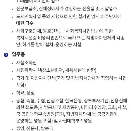
10제곱미터미만의 업소
신문보급소, 신체장애자가 경영하는 점술집 및 지압업소
도시계획사업 등의 시행으로 인한 철거민 임시 이주단지에
대한 급수
사회구호단체, 원호단체, 「사회복지사업법」에 의한
복지시설중 비영리법인으로 국가 또는 지방자치단체의 각종
인․허가를 받아 설치․운영하는 시설
업무용
사설소화전
시립위탁시설(청소년회관, 체육시설에 한함)
국가 및 지방자치단체(국가 및 지방자치단체가 직영하는 사업
포함)
학교, 정당
농협, 축협, 수협, 산림조합, 한국은행, 정부투자기관, 전용전에
의한 철도용, 지방공사 및 지방공단, 비영리수영장, 교회, 사찰,
국·공립대학부속병원(국가, 지방자치단체 등 공공기관이
운영하는 병원 포함) 및 사립대학부속병원
병영, 신문사, 방송국