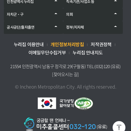
인천광역시 누리집
직속기관/사업소 등
자치군‧구
의회
공사공단/출자출연
정부/지자체
개인정보처리방침
누리집 이용안내
저작권정책
이메일무단수집거부
누리집 안내지도
21554 인천광역시 남동구 정각로 29(구월동) TEL:(032)120 (유료)
[찾아오시는 길]
© Incheon Metropolitan City. All rights reserved.