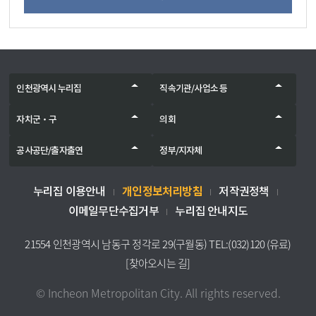
인천광역시 누리집
직속기관/사업소 등
자치군‧구
의회
공사공단/출자출연
정부/지자체
개인정보처리방침
누리집 이용안내
저작권정책
이메일무단수집거부
누리집 안내지도
21554 인천광역시 남동구 정각로 29(구월동) TEL:(032)120 (유료)
[찾아오시는 길]
© Incheon Metropolitan City. All rights reserved.