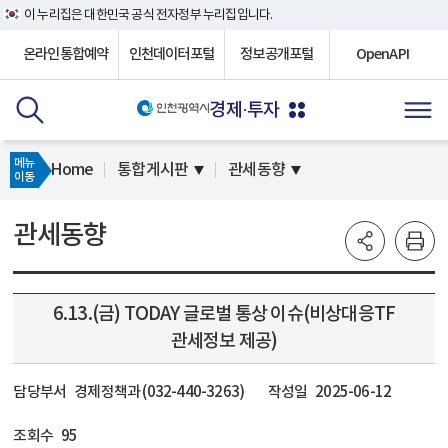
이 누리집은 대한민국 공식 전자정부 누리집입니다.
온라인통합예약
인천데이터포털
정보공개포털
OpenAPI
경제·투자
메뉴
Home
통합게시판
관세동향
이동
관세동향
6.13.(금) TODAY 글로벌 통상 이슈(비상대응TF
관세정보 제공)
담당부서
경제정책과 (032-440-3263)
작성일
2025-06-12
조회수
95