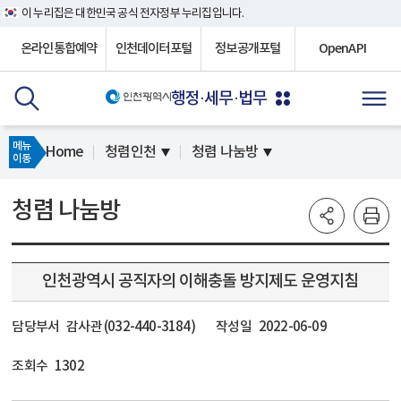
이 누리집은 대한민국 공식 전자정부 누리집입니다.
온라인통합예약
인천데이터포털
정보공개포털
OpenAPI
행정·세무·법무
메뉴
Home
청렴인천
청렴 나눔방
이동
청렴 나눔방
인천광역시 공직자의 이해충돌 방지제도 운영지침
담당부서
감사관 (032-440-3184)
작성일
2022-06-09
조회수
1302