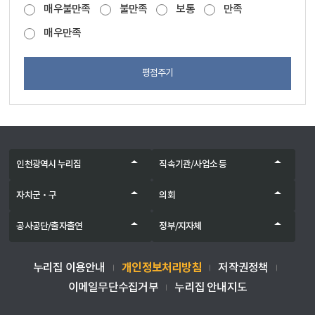
매우불만족
불만족
보통
만족
매우만족
평점주기
인천광역시 누리집
직속기관/사업소 등
자치군‧구
의회
공사공단/출자출연
정부/지자체
개인정보처리방침
누리집 이용안내
저작권정책
이메일무단수집거부
누리집 안내지도