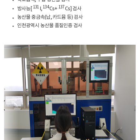
131
134
137
방사능[
I,
Cs+
Cs] 검사
농산물 중금속(납, 카드뮴 등) 검사
인천광역시 농산물 품질인증 검사