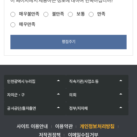
이 페이지에서 제공하는 정보에 대하여 만족하십니까?
매우불만족
불만족
보통
만족
매우만족
평점주기
인천광역시 누리집
직속기관/사업소 등
자치군‧구
의회
공사공단/출자출연
정부/지자체
개인정보처리방침
사이트 이용안내
이용약관
저작권정책
이메일수집거부