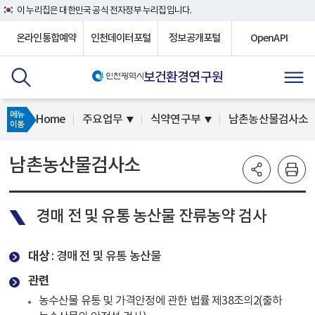
이 누리집은 대한민국 공식 전자정부 누리집입니다.
온라인통합예약
인천데이터포털
정보공개포털
OpenAPI
보건환경연구원
메뉴
Home
주요업무
식약연구부
남촌농산물검사소
이동
남촌농산물검사소
경매 전 및 유통 농산물 잔류농약 검사
대상
: 경매 전 및 유통 농산물
관련
농수산물 유통 및 가격안정에 관한 법률 제38조의2(출하