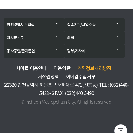
인천광역시 누리집
직속기관/사업소 등
자치군‧구
의회
공사공단/출자출연
정부/지자체
개인정보처리방침
사이트 이용안내
이용약관
저작권정책
이메일수집거부
22320 인천광역시 제물포구 서해대로 471(신흥동) TEL : (032)440-
5423~6 FAX : (032)440-5490
© Incheon Metropolitan City. All rights reserved.