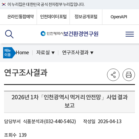
이 누리집은 대한민국 공식 전자정부 누리집입니다.
온라인통합예약
인천데이터포털
정보공개포털
OpenAPI
보건환경연구원
메뉴
Home
자료실
연구조사결과
이동
연구조사결과
2026년 1차「인천광역시 먹거리 안전망」사업 결과
보고
담당부서
식품분석과 (032-440-5462)
작성일
2026-04-13
조회수
139