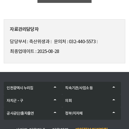
자료관리담당자
담당부서
축산위생과
문의처
032-440-5573
최종업데이트
2025-08-28
인천광역시 누리집
직속기관/사업소 등
자치군‧구
의회
공사공단/출자출연
정부/지자체