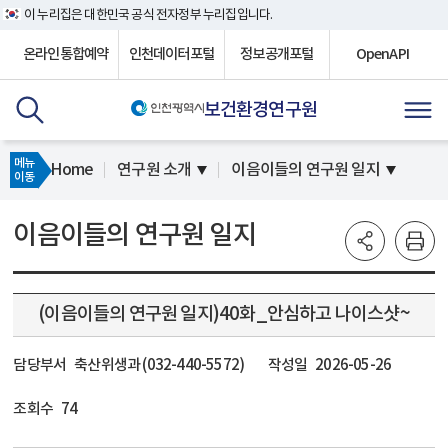
이 누리집은 대한민국 공식 전자정부 누리집입니다.
온라인통합예약
인천데이터포털
정보공개포털
OpenAPI
보건환경연구원
메뉴
Home
연구원 소개
이음이들의 연구원 일지
이동
이음이들의 연구원 일지
(이음이들의 연구원 일지)40화_안심하고 나이스샷~
담당부서
축산위생과 (032-440-5572)
작성일
2026-05-26
조회수
74