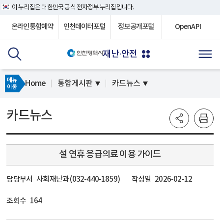
이 누리집은 대한민국 공식 전자정부 누리집입니다.
온라인통합예약
인천데이터포털
정보공개포털
OpenAPI
재난·안전
메뉴
Home
통합게시판
카드뉴스
이동
카드뉴스
설 연휴 응급의료 이용 가이드
담당부서
사회재난과 (032-440-1859)
작성일
2026-02-12
조회수
164