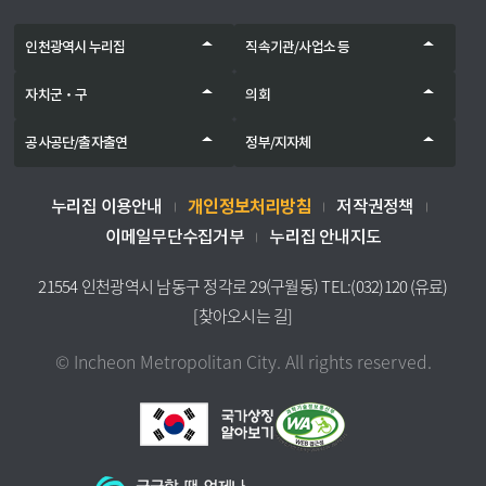
인천광역시 누리집
직속기관/사업소 등
자치군‧구
의회
공사공단/출자출연
정부/지자체
개인정보처리방침
누리집 이용안내
저작권정책
이메일무단수집거부
누리집 안내지도
21554 인천광역시 남동구 정각로 29(구월동) TEL:(032)120 (유료)
[찾아오시는 길]
© Incheon Metropolitan City. All rights reserved.