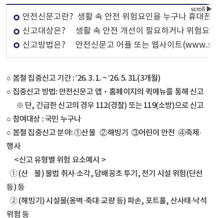
안전신문고란? 생활 속 안전 위험요인을 누구나 휴대폰 
신고대상은? 생활 속 안전 개선이 필요하거나 위험요인
신고방법은? 안전신문고 어플 또는 웹사이트(www.safetyr
○ 봄철 집중신고 기간 : ’26. 3. 1. ~ ‘26. 5. 31.(3개월)
○ 집중신고 방법: 안전신문고 앱‧홈페이지의 퀵메뉴를 통해 신고
※ 단, 긴급한 신고의 경우 112(경찰) 또는 119(소방)으로 신고
○ 참여대상 : 국민 누구나
○ 봄철 집중신고 분야:
①산불 ②해빙기 ③어린이 안전 ④축제·
행사
<신고 유형별 위험 요소예시 >
➀ (산 불) 불법 취사·소각, 담배꽁초 투기, 전기 시설 위험(단선
등) 등
➁ (해빙기) 시설물(옹벽·축대·교량 등) 파손, 포트홀, 산사태·낙석
위험 등