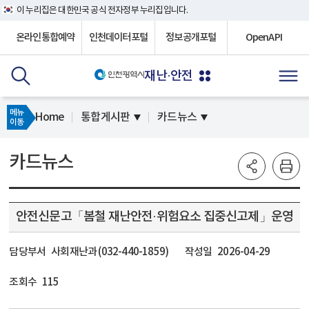
이 누리집은 대한민국 공식 전자정부 누리집입니다.
온라인통합예약
인천데이터포털
정보공개포털
OpenAPI
재난·안전
메뉴
Home
통합게시판
카드뉴스
이동
카드뉴스
안전신문고「봄철 재난안전·위험요소 집중신고제」운영
담당부서
사회재난과 (032-440-1859)
작성일
2026-04-29
조회수
115