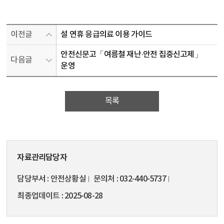
이전글
설 연휴 응급의료 이용 가이드
안전신문고「여름철 재난·안전 집중신고제」
다음글
운영
목록
자료관리담당자
담당부서
안전상황실
문의처
032-440-5737
최종업데이트
2025-08-28