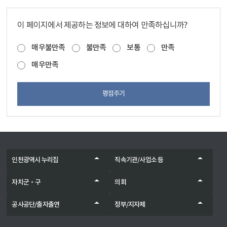
이 페이지에서 제공하는 정보에 대하여 만족하십니까?
매우불만족
불만족
보통
만족
매우만족
평점주기
인천광역시 누리집
직속기관/사업소 등
자치군‧구
의회
공사공단/출자출연
정부/지자체